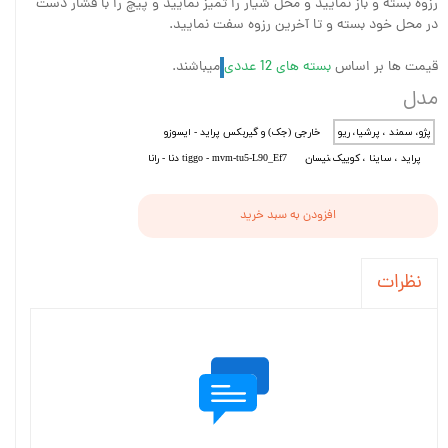
رزوه بسته و باز نمایید و محل شیار را تمیز نمایید و پیچ را با فشار دست
در محل خود بسته و تا آخرین رزوه سفت نمایید.
قیمت ها بر اساس
بسته های 12 عددی
میباشند.
مدل
پژو، سمند ، پرشیا، ریو
خارجی (جک) و گیربکس پراید - ایسوزو
پراید ، ساینا ، کوییک،نیسان
tiggo - mvm-tu5-L90_Ef7 دنا - رانا
افزودن به سبد خرید
نظرات